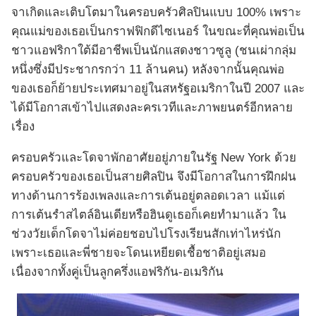
จาเกิดและเติบโตมาในครอบครัวศิลปินแบบ 100% เพราะ
คุณแม่ของเธอเป็นกราฟฟิกดีไซเนอร์ ในขณะที่คุณพ่อเป็น
ชาวแอฟริกาใต้มีอาชีพเป็นนักแสดงชาวซูลู (ชนเผ่ากลุ่ม
หนึ่งซึ่งมีประชากรกว่า 11 ล้านคน) หลังจากนั้นคุณพ่อ
ของเธอก็ย้ายประเทศมาอยู่ในสหรัฐอเมริกาในปี 2007 และ
ได้มีโอกาสเข้าไปแสดงละครเวทีและภาพยนตร์อีกหลาย
เรื่อง
ครอบครัวและโดจาพักอาศัยอยู่ภายในรัฐ New York ด้วย
ครอบครัวของเธอเป็นสายศิลปิน จึงมีโอกาสในการฝึกฝน
ทางด้านการร้องเพลงและการเต้นอยู่ตลอดเวลา แม้แต่
การเต้นรำสไตล์อินเดียหรือฮินดูเธอก็เคยทำมาแล้ว ใน
ช่วงวัยเด็กโดจาไม่ค่อยชอบไปโรงเรียนสักเท่าไหร่นัก
เพราะเธอและพี่ชายจะโดนเหยียดเชื้อชาติอยู่เสมอ
เนื่องจากทั้งคู่เป็นลูกครึ่งแอฟริกัน-อเมริกัน