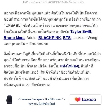
AirPods Case วง BLACKPINK ลิขสิทธิ์แท้จาก YG
นอกเหนือจากทีมฟุตบอลแล้ว ศิลปินในดวงใจก็เป็นอีกความ
ชอบที่สามารถเกิดขึ้นได้กับทุกเพศทุกวัย หรือที่เราเรียกกันว่า
“แฟนคลับ”
ซึ่งหัวหน้าหรือเจ้านายของพวกคุณอาจจะมีนัก
ร้องในดวงใจที่ชื่นชอบเป็นพิเศษ อาทิเช่น
Taylor Swift
,
Bruno Mars
, Adele,
BLACKPINK
,
BTS
, Jackson Wang
และบุคคลอื่น ๆ อีกมากมาย
ดังนั้นของขวัญที่เกี่ยวกับศิลปินก็เป็นหนึ่งไอเดียที่บ่งบอกได้ว่า
คุณใส่ใจกับการเลือกซื้อของขวัญมากน้อยแค่ไหน บางทีคุณ
อาจจะซื้อเป็น ตั๋วคอนเสิร์ต, อัลบั้ม,
แท่งไฟ (บง)
, สินค้าที่
ศิลปินเป็นพรีเซนเตอร์, สินค้าที่เกี่ยวข้องกับศิลปินที่เป็น
ลิขสิทธิ์แท้ รวมถึงสินค้าของตัวศิลปินเอง เพื่อเป็นการ
สนับสนุนพวกเขาอีกช่องทาง
Converse Backpack Bts Fifth กระเป๋า
สะพายหลัง ลิขสิทธิ์แท้