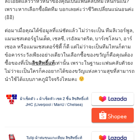
ละเอียดแล้วว่าหัวหน้าของคุณเป็นแฟนคลับทีมไหนกันแน่?
เพราะหากเลือกซื้อผิดทีม บอกเลยค่ะว่าชีวิตเปลี่ยนแน่นอนค่ะ
(อิอิ)
ต่อมาเมื่อคุณได้ข้อมูลที่แน่ชัดแล้ว ไม่ว่าจะเป็น ทีมลิเวอร์พูล,
แมนเชสเตอร์ยูไนเต็ด, เชลซี, เรอัลมาดริด, บาร์เซโลนา, อาร์
เซอล หรือแมนเชสเตอร์ซิตี้ ก็ดี แต่ไม่ว่าจะเป็นทีมไหนก็ตาม
ข้อควรระวังเพียงอย่างเดียวในเลือกซื้อของขวัญก็คือคุณต้อง
ซื้อของที่เป็น
ลิขสิทธิ์แท้
เท่านั้น เพราะในฐานะแฟนคลับตัวยง
ไม่ว่าจะเป็นใครก็คงอยากได้ของขวัญแห่งความสุขที่สามารถ
นำใช้ได้แบบภาคภูมิใจจริงไหมคะ
ผ้าเช็ดตัว + ผ้าเช็ดหัว เซต 2 ชิ้น ลิขสิทธิ์แท้
JHC (Liverpool / ManU / Chelsea)
Tulip ผ้าห่มขนแกะเทียม ลิขสิทธิ์แท้