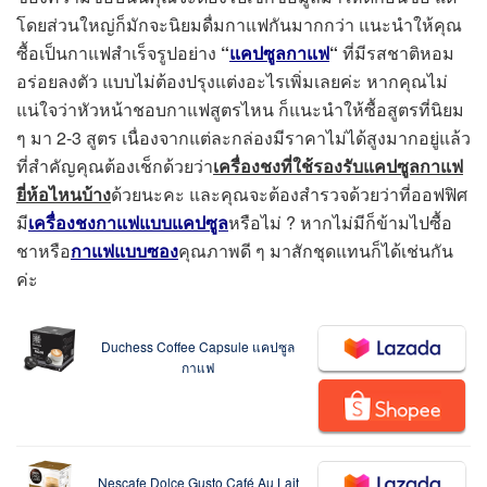
โดยส่วนใหญ่ก็มักจะนิยมดื่มกาแฟกันมากกว่า แนะนำให้คุณ
ซื้อเป็นกาแฟสำเร็จรูปอย่าง
“
แคปซูลกาแฟ
“
ที่มีรสชาติหอม
อร่อยลงตัว แบบไม่ต้องปรุงแต่งอะไรเพิ่มเลยค่ะ หากคุณไม่
แน่ใจว่าหัวหน้าชอบกาแฟสูตรไหน ก็แนะนำให้ซื้อสูตรที่นิยม
ๆ มา 2-3 สูตร เนื่องจากแต่ละกล่องมีราคาไม่ได้สูงมากอยู่แล้ว
ที่สำคัญคุณต้องเช็กด้วยว่า
เครื่องชงที่ใช้รองรับแคปซูลกาแฟ
ยี่ห้อไหนบ้าง
ด้วยนะคะ และคุณจะต้องสำรวจด้วยว่าที่ออฟฟิศ
มี
เครื่องชงกาแฟแบบแคปซูล
หรือไม่ ? หากไม่มีก็ข้ามไปซื้อ
ชาหรือ
กาแฟแบบซอง
คุณภาพดี ๆ มาสักชุดแทนก็ได้เช่นกัน
ค่ะ
Duchess Coffee Capsule แคปซูล
กาแฟ
Nescafe Dolce Gusto Café Au Lait