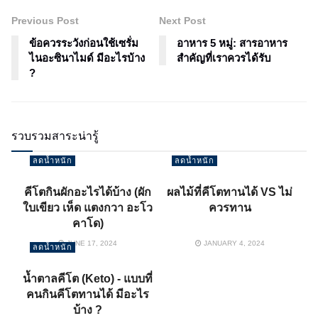
Previous Post
Next Post
ข้อควรระวังก่อนใช้เซรั่ม
อาหาร 5 หมู่: สารอาหาร
ไนอะซินาไมด์ มีอะไรบ้าง
สำคัญที่เราควรได้รับ
?
รวบรวมสาระน่ารู้
ลดน้ำหนัก
ลดน้ำหนัก
คีโตกินผักอะไรได้บ้าง (ผัก
ผลไม้ที่คีโตทานได้ VS ไม่
ใบเขียว เห็ด แตงกวา อะโว
ควรทาน
คาโด)
JUNE 17, 2024
JANUARY 4, 2024
ลดน้ำหนัก
น้ำตาลคีโต (Keto) - แบบที่
คนกินคีโตทานได้ มีอะไร
บ้าง ?