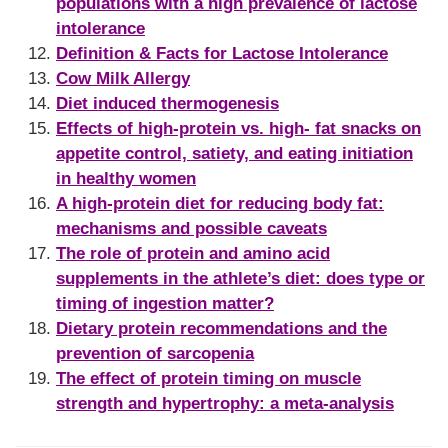
populations with a high prevalence of lactose
intolerance
Definition & Facts for Lactose Intolerance
Cow Milk Allergy
Diet induced thermogenesis
Effects of high-protein vs. high- fat snacks on
appetite control, satiety, and eating initiation
in healthy women
A high-protein diet for reducing body fat:
mechanisms and possible caveats
The role of protein and amino acid
supplements in the athlete’s diet: does type or
timing of ingestion matter?
Dietary protein recommendations and the
prevention of sarcopenia
The effect of protein timing on muscle
strength and hypertrophy: a meta-analysis