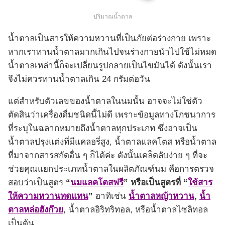
ปริมาณน้ำตาล
น้ำตาลเป็นสารให้ความหวานที่เป็นภัยต่อร่างกาย เพราะ
หากเราทานน้ำตาลมากเกินไปจนร่างกายนำไปใช้ไม่หมด
น้ำตาลเหล่านี้ก็จะเปลี่ยนรูปกลายเป็นไขมันได้ ดังนั้นเรา
จึงไม่ควรทานน้ำตาลเกิน 24 กรัมต่อวัน
แต่สำหรับตัวเลขของน้ำตาลในนมนั้น อาจจะไม่ใช่ตัว
ตัดสินว่าเครื่องดื่มชนิดนี้ไม่ดี เพราะข้อมูลทางโภชนาการ
ที่ระบุในฉลากหมายถึงน้ำตาลทุกประเภท ซึ่งอาจเป็น
น้ำตาลปรุงแต่งที่มีแคลอรี่สูง, น้ำตาลแลคโตส หรือน้ำตาล
ที่มาจากสารสกัดอื่น ๆ ก็ได้ค่ะ ดังนั้นเคล็ดลับง่าย ๆ ที่จะ
ช่วยคุณแยกประเภทน้ำตาลในผลิตภัณฑ์นม คือการตรวจ
สอบว่าเป็นสูตร
“
นมแลคโตสฟรี
” หรือเป็นสูตรที่
“
ใช้สาร
ให้ความหวานทดแทน
”
อาทิเช่น
น้ำตาลหญ้าหวาน
,
น้ำ
ตาลหล่อฮังก๊วย
, น้ำตาลอิริทริทอล, หรือน้ำตาลไซลิทอล
เป็นต้น