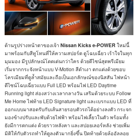
ด้านรูปร่างหน้าตาของเจ้า
Nissan Kicks e-POWER
ใหม่นี้
มาพร้อมกับสีทูโทนที่ให้ความสปอร์ต ดูโฉบเฉี่ยว เร้าใจในทุก
มุมมอง มีรูปลักษณ์โดดเด่นกว่าใคร ด้วยดีไซน์สุดพรีเมียม
เริ่มจากกระจังหน้าแบบ V-Motion สีดำเงา ตกแต่งด้วยขอบ
โครเมียมที่ดูล้ำสมัยและถือเป็นเอกลักษณ์ของนิสสัน ไฟหน้า
ดีไซน์โฉบเฉี่ยวแบบ Full LED พร้อมไฟ LED Daytime
Running light ส่องสว่างเวลากลางวัน เสริมด้วยระบบ Follow
Me Home ไฟท้าย LED Signature light และเบรกแบบ LED ที่
ออกแบบมาสอดรับกับเส้นสายรอบตัวรถได้อย่างลงตัว กระจก
มองข้างปรับและพับด้วยไฟฟ้า พร้อมไฟเลี้ยวในตัว พร้อมทั้ง
ยังมีการตกแต่ง ด้วยราวหลังคา และสปอยเลอร์หลัง ช่วยเพิ่ม
มิติให้กับตัวรถทำให้ดูลงตัวมากยิ่งขึ้น ปิดท้ายด้วยล้ออัลลอย