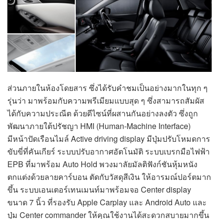
ส่วนภายในห้องโดยสาร ซึ่งได้รับคำชมเป็นอย่างมากในทุก ๆ
รุ่นว่า มาพร้อมกับความพรีเมียมแบบสุด ๆ ซึ่งสามารถสัมผัส
ได้กับความประณีต ด้วยดีไซน์ที่ผสานกันอย่างลงตัว ซึ่งถูก
พัฒนาภายใต้ปรัชญา HMI (Human-Machine Interface)
มีหน้าปัดเรือนไมล์ Active driving display มีปุ่มปรับโหมดการ
ขับขี่ที่คันเกียร์ ระบบปรับอากาศอัตโนมัติ ระบบเบรกมือไฟฟ้า
EPB ที่มาพร้อม Auto Hold พวงมาลัยมัลติฟังก์ชันหุ้มหนัง
ตกแต่งด้วยลายคาร์บอน ตัดกับวัสดุสีเงิน ให้อารมณ์ปอร์ตมาก
ขึ้น ระบบเอนเตอร์เทนเมนท์มาพร้อมจอ Center display
ขนาด 7 นิ้ว ที่รองรับ Apple Carplay และ Android Auto และ
ปุ่ม Center commander ให้คุณใช้งานได้สะดวกสบายมากขึ้น