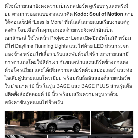
ดีไซน์ภายนอกยังคงความเป็นรถสปอร์ต ดูเรียบหรูและพรีเมี่
ยม ตามการออกแบบจากแนวคิด
Kodo: Soul of Motion
ภาย
ใต้คอนเซ็ปต์ “Less is More” ที่เน้นเส้นสายแบบเรียบง่ายแต่ดู
ลงตัว โฉบเฉี่ยวในทุกมุมมอง ด้วยกระจังหน้าอันเป็น
เอกลักษณ์ ใช้ไฟหน้า Projector Lens เปิด-ปิดอัตโนมัติ พร้อม
มีไฟ Daytime Running Lights และไฟท้าย LED ส่วนกระจก
มองข้าง พร้อมไฟเลี้ยว ปรับและพับด้วยไฟฟ้า เสาภายนอกมี
การตกแต่งโดยใช้สีดำเงา กันชนหน้าและสเกิร์ตข้างตกแต่ง
ด้วยโครเมียม และได้เพิ่มความสปอร์ตด้วยสปอยเลอร์ และท่อ
ไอเสียคู่ปลายแบบโครเมียม พร้อมกับล้ออัลลอยด์ลายสปอร์ต
ใหม่ ขนาด 16 นิ้ว ในรุ่น BASE และ BASE PLUS ส่วนรุ่นท๊อ
ปติดตั้งล้ออัลลอยด์ 18 นิ้ว พร้อมเสริมความหรูหราด้วย
หลังคาซันรูฟแบบไฟฟ้าครับ