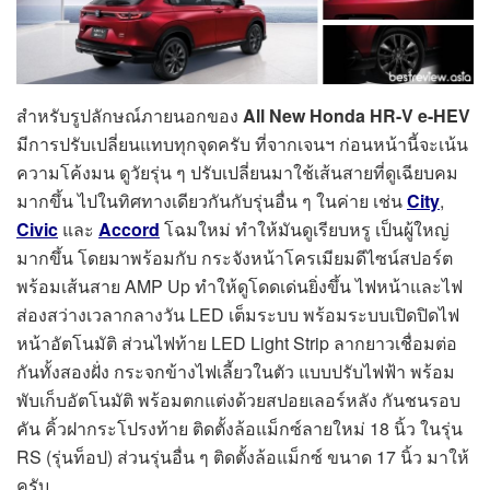
สำหรับรูปลักษณ์ภายนอกของ
All New Honda HR-V e-HEV
มีการปรับเปลี่ยนแทบทุกจุดครับ ที่จากเจนฯ ก่อนหน้านี้จะเน้น
ความโค้งมน ดูวัยรุ่น ๆ ปรับเปลี่ยนมาใช้เส้นสายที่ดูเฉียบคม
มากขึ้น ไปในทิศทางเดียวกันกับรุ่นอื่น ๆ ในค่าย เช่น
City
,
Civic
และ
Accord
โฉมใหม่ ทำให้มันดูเรียบหรู เป็นผู้ใหญ่
มากขึ้น โดยมาพร้อมกับ กระจังหน้าโครเมียมดีไซน์สปอร์ต
พร้อมเส้นสาย AMP Up ทำให้ดูโดดเด่นยิ่งขึ้น ไฟหน้าและไฟ
ส่องสว่างเวลากลางวัน LED เต็มระบบ พร้อมระบบเปิดปิดไฟ
หน้าอัตโนมัติ ส่วนไฟท้าย LED Light Strip ลากยาวเชื่อมต่อ
กันทั้งสองฝั่ง กระจกข้างไฟเลี้ยวในตัว แบบปรับไฟฟ้า พร้อม
พับเก็บอัตโนมัติ พร้อมตกแต่งด้วยสปอยเลอร์หลัง กันชนรอบ
คัน คิ้วฝากระโปรงท้าย ติดตั้งล้อแม็กซ์ลายใหม่ 18 นิ้ว ในรุ่น
RS (รุ่นท็อป) ส่วนรุ่นอื่น ๆ ติดตั้งล้อแม็กซ์ ขนาด 17 นิ้ว มาให้
ครับ