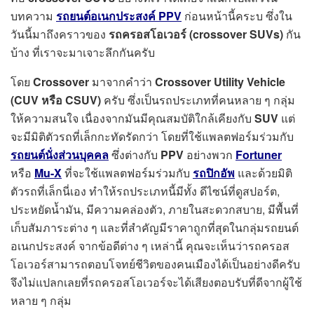
บทความ
รถยนต์อเนกประสงค์ PPV
ก่อนหน้านี้คระบ ซึ่งใน
วันนี้มาถึงคราวของ
รถครอสโอเวอร์ (crossover SUVs)
กัน
บ้าง ที่เราจะมาเจาะลึกกันครับ
โดย
Crossover
มาจากคำว่า
Crossover Utility Vehicle
(CUV หรือ CSUV)
ครับ ซึ่งเป็นรถประเภทที่คนหลาย ๆ กลุ่ม
ให้ความสนใจ เนื่องจากมันมีคุณสมบัติใกล้เคียงกับ
SUV
แต่
จะมีมิติตัวรถที่เล็กกะทัดรัดกว่า โดยที่ใช้แพลตฟอร์มร่วมกับ
รถยนต์นั่งส่วนบุคคล
ซึ่งต่างกับ
PPV
อย่างพวก
Fortuner
หรือ
Mu-X
ที่จะใช้แพลตฟอร์มร่วมกับ
รถปิกอัพ
และด้วยมิติ
ตัวรถที่เล็กนี่เอง ทำให้รถประเภทนี้มีทั้ง ดีไซน์ที่ดูสปอร์ต,
ประหยัดน้ำมัน, มีความคล่องตัว, ภายในสะดวกสบาย, มีพื้นที่
เก็บสัมภาระต่าง ๆ และที่สำคัญมีราคาถูกที่สุดในกลุ่มรถยนต์
อเนกประสงค์ จากข้อดีต่าง ๆ เหล่านี้ คุณจะเห็นว่ารถครอส
โอเวอร์สามารถตอบโจทย์ชีวิตของคนเมืองได้เป็นอย่างดีครับ
จึงไม่แปลกเลยที่รถครอสโอเวอร์จะได้เสียงตอบรับที่ดีจากผู้ใช้
หลาย ๆ กลุ่ม