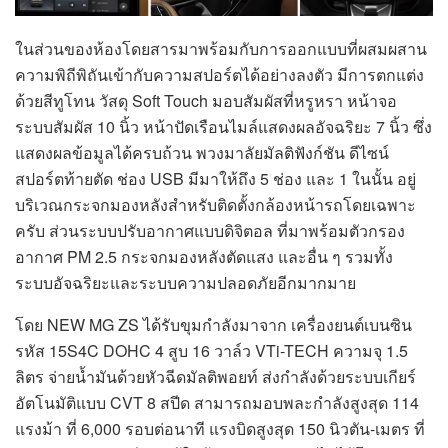
ในส่วนของห้องโดยสารมาพร้อมกับการออกแบบที่ผสมผสาน
ความพิถีพิถันเข้ากับความสปอร์ตได้อย่างลงตัว มีการตกแต่ง
ด้วยสีทูโทน วัสดุ Soft Touch มอบสัมผัสที่หรูหรา หน้าจอ
ระบบสัมผัส 10 นิ้ว หน้าปัดเรือนไมล์แสดงผลอัจฉริยะ 7 นิ้ว ซึ่ง
แสดงผลข้อมูลได้ครบถ้วน พวงมาลัยมัลติฟังก์ชัน ดีไซน์
สปอร์ตท้ายตัด ช่อง USB มีมาให้ถึง 5 ช่อง และ 1 ในนั้น อยู่
บริเวณกระจกมองหลังสำหรับติดตั้งกล้องหน้ารถโดยเฉพาะ
ครับ ส่วนระบบปรับอากาศแบบดิจิตอล ที่มาพร้อมตัวกรอง
อากาศ PM 2.5 กระจกมองหลังตัดแสง และอื่น ๆ รวมทั้ง
ระบบอัจฉริยะและระบบความปลอดภัยอีกมากมาย
โดย NEW MG ZS ได้รับขุมกำลังมาจาก เครื่องยนต์เบนซิน
รหัส 15S4C DOHC 4 สูบ 16 วาล์ว VTi-TECH ความจุ 1.5
ลิตร จ่ายน้ำมันด้วยหัวฉีดมัลติพอยท์ ส่งกำลังด้วยระบบเกียร์
อัตโนมัติแบบ CVT 8 สปีด สามารถมอบพละกำลังสูงสุด 114
แรงม้า ที่ 6,000 รอบต่อนาที แรงบิดสูงสุด 150 นิวตัน-เมตร ที่