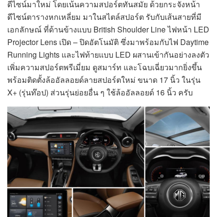
ดีไซน์มาใหม่ โดยเน้นความสปอร์ตทันสมัย ด้วยกระจังหน้า
ดีไซน์ตารางหกเหลี่ยม มาในสไตล์สปอร์ต รับกับเส้นสายที่มี
เอกลักษณ์ ที่ด้านข้างแบบ British Shoulder Line ไฟหน้า LED
Projector Lens เปิด – ปิดอัตโนมัติ ซึ่งมาพร้อมกับไฟ Daytime
Running Lights และไฟท้ายแบบ LED ผสานเข้ากันอย่างลงตัว
เพิ่มความสปอร์ตพรีเมี่ยม ดูสมาร์ท และโฉบเฉี่ยวมากยิ่งขึ้น
พร้อมติดตั้งล้ออัลลอยด์ลายสปอร์ตใหม่ ขนาด 17 นิ้ว ในรุ่น
X+ (รุ่นท๊อป) ส่วนรุ่นย่อยอื่น ๆ ใช้ล้ออัลลอยด์ 16 นิ้ว ครับ