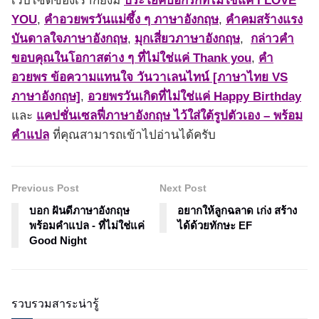
เว็บไซต์ของเราก็ยังมี
ประโยคบอกรักที่ไม่ใช่แค่ I LOVE
YOU
,
คำอวยพรวันแม่ซึ้ง ๆ ภาษาอังกฤษ
,
คําคมสร้างแรง
บันดาลใจภาษาอังกฤษ
,
มุกเสี่ยวภาษาอังกฤษ
,
กล่าวคำ
ขอบคุณในโอกาสต่าง ๆ ที่ไม่ใช่แค่ Thank you
,
คำ
อวยพร ข้อความแทนใจ วันวาเลนไทน์ [ภาษาไทย VS
ภาษาอังกฤษ]
,
อวยพรวันเกิดที่ไม่ใช่แค่ Happy Birthday
และ
แคปชั่นเซลฟี่ภาษาอังกฤษ ไว้ใส่ใต้รูปตัวเอง – พร้อม
คำแปล
ที่คุณสามารถเข้าไปอ่านได้ครับ
Previous Post
Next Post
บอก ฝันดีภาษาอังกฤษ
อยากให้ลูกฉลาด เก่ง สร้าง
พร้อมคำแปล - ที่ไม่ใช่แค่
ได้ด้วยทักษะ EF
Good Night
รวบรวมสาระน่ารู้