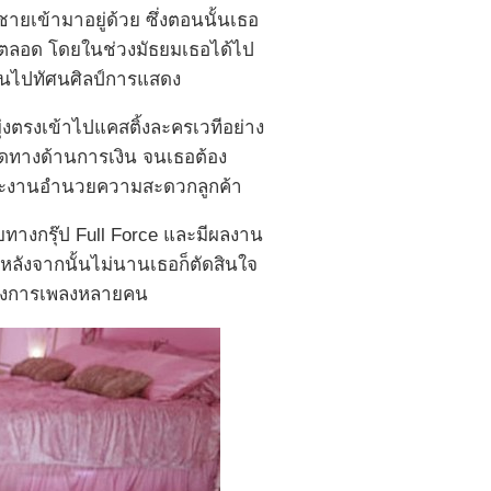
ายเข้ามาอยู่ด้วย ซึ่งตอนนั้นเธอ
นมาตลอด โดยในช่วงมัธยมเธอได้ไป
เน้นไปทัศนศิลป์การแสดง
ุ่งตรงเข้าไปแคสติ้งละครเวทีอย่าง
ขัดทางด้านการเงิน จนเธอต้อง
ารและงานอำนวยความสะดวกลูกค้า
ับทางกรุ๊ป Full Force และมีผลงาน
หลังจากนั้นไม่นานเธอก็ตัดสินใจ
นวงการเพลงหลายคน