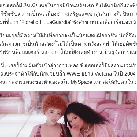
องเธอก็มีเงินเพียงพอในการมีบ้านหลังแรก จึงได้พานิกกีและพี่ช
นิกกีซึมซับความเป็นพลเมืองชาวสหรัฐและเข้าสู่เส้นทางศิลปิ
่ชื่อว่า ‘Fiorello H. LaGuardia’ ซึ่งสาขาที่เธอเลือกเรียนจะ
ียนเธอก็มีความใฝ่ฝันที่อยากจะเป็นนักแสดงมืออาชีพ นิกกี้จึงม
ต่เส้นทางการเป็นนักแสดงก็ไม่ได้เป็นตามหวังและทำให้เธอติด
ร์ฟร้านล็อบสเตอร์ นอกจากนี้นิกกี้ยังเคยทำงานเป็นผู้จัดก
่ง เธอก็ร่วมผันตัวเข้าสู่วงการเพลง ซึ่งเธอเองก็มีผลงานร่วมก
ลงประจำตัวให้กับนักมวยปล้ำ WWE อย่าง Victoria ในปี 2004 
ัพโหลดผลงานเพลงของตัวเองลงใน MySpace และส่งให้กับคนใ