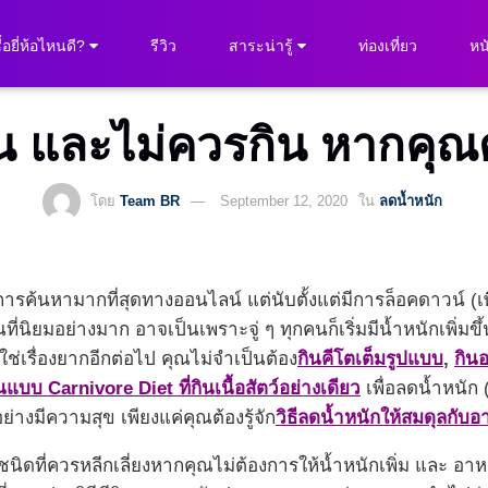
ื้อยี่ห้อไหนดี?
รีวิว
สาระน่ารู้
ท่องเที่ยว
หนั
ิน และไม่ควรกิน หากคุณ
โดย
Team BR
September 12, 2020
ใน
ลดน้ำหนัก
่มีการค้นหามากที่สุดทางออนไลน์ แต่นับตั้งแต่มีการล็อคดาวน์ 
ที่นิยมอย่างมาก อาจเป็นเพราะจู่ ๆ ทุกคนก็เริ่มมีน้ำหนักเพิ่มขึ้
่ใช่เรื่องยากอีกต่อไป คุณไม่จำเป็นต้อง
กินคีโตเต็มรูปแบบ
,
กิน
นแบบ Carnivore Diet ที่กินเนื้อสัตว์อย่างเดียว
เพื่อลดน้ำหนัก (
ย่างมีความสุข เพียงแค่คุณต้องรู้จัก
วิธีลดน้ำหนักให้สมดุลกับอา
5 ชนิดที่ควรหลีกเลี่ยงหากคุณไม่ต้องการให้น้ำหนักเพิ่ม และ 