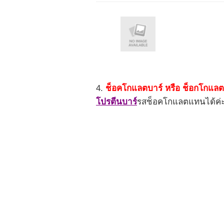
4.
ช็อคโกแลตบาร์ หรือ ช็อกโกแลต
โปรตีนบาร์
รสช็อคโกแลตแทนได้ค่ะ แ