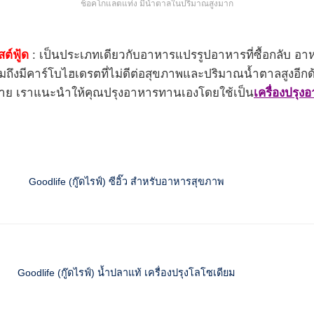
ช็อคโกแลตแท่ง มีน้ำตาลในปริมาณสูงมาก
ต์ฟู้ด
: เป็นประเภทเดียวกับอาหารแปรรูปอาหารที่ซื้อกลับ อาห
มถึงมีคาร์โบไฮเดรตที่ไม่ดีต่อสุขภาพและปริมาณน้ำตาลสูงอีกด
ร่างกาย เราแนะนำให้คุณปรุงอาหารทานเองโดยใช้เป็น
เครื่องปรุง
Goodlife (กู๊ดไรฟ์) ซีอิ๊ว สำหรับอาหารสุขภาพ
Goodlife (กู๊ดไรฟ์) น้ำปลาแท้ เครื่องปรุงโลโซเดียม