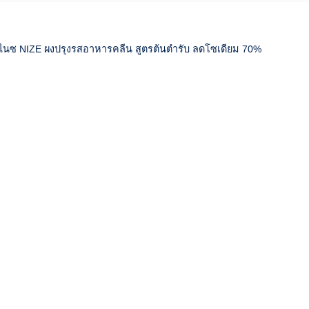
ไนซ NIZE ผงปรุงรสอาหารคลีน สูตรต้นตำรับ ลดโซเดียม 70%